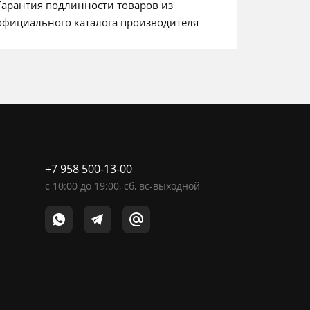
Гарантия подлинности товаров из
официального каталога производителя
+7 958 500-13-00
c
10:00
до
19:00
, сб, вс-выходной