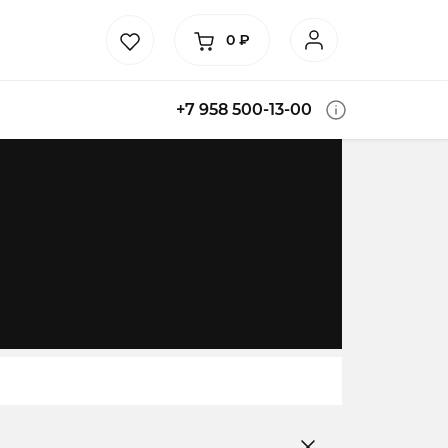
0
₽
+7 958 500-13-00