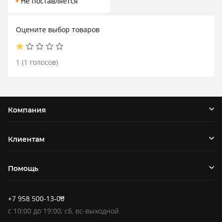
Не поставляется
Оцените выбор товаров
1
(
1
голосов)
Компания
Клиентам
Помощь
+7 958 500-13-00
c
10:00
до
19:00
, сб, вс-выходной