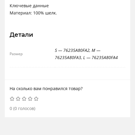
Ключевые данные
Материал: 100% шелк.
Детали
S — 76235A80FA2, M —
Размер
76235A80FA3, L — 76235A80FA4
На сколько вам понравился товар?
0
(
0
голосов)