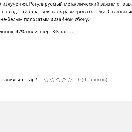
 излучения. Регулируемый металлический зажим с грав
ьно адаптирован для всех размеров головки. С вышит
ине-белым полосатым дизайном сбоку.
лопок, 47% полиэстер, 3% эластан
нравился товар?
0
(
0
голосов)