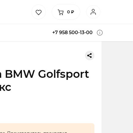
0
₽
+7 958 500-13-00
 BMW Golfsport
кс