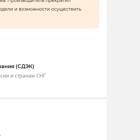
тва. Производитель прекратил
одели и возможности осуществить
пания (СДЭК)
ссии и странам СНГ
т