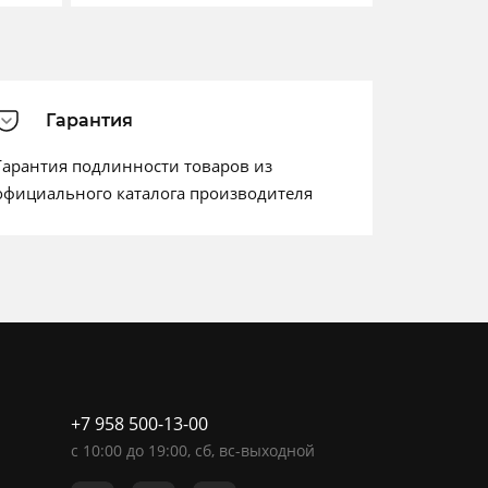
Гарантия
Гарантия подлинности товаров из
официального каталога производителя
+7 958 500-13-00
c
10:00
до
19:00
, сб, вс-выходной