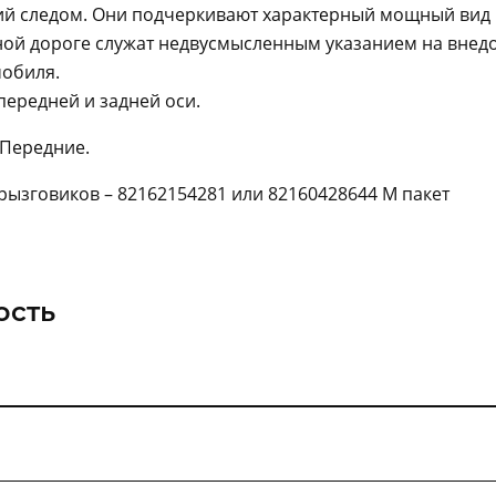
ий следом. Они подчеркивают характерный мощный вид
ной дороге служат недвусмысленным указанием на вне
мобиля.
передней и задней оси.
 Передние.
рызговиков – 82162154281 или 82160428644 М пакет
ость