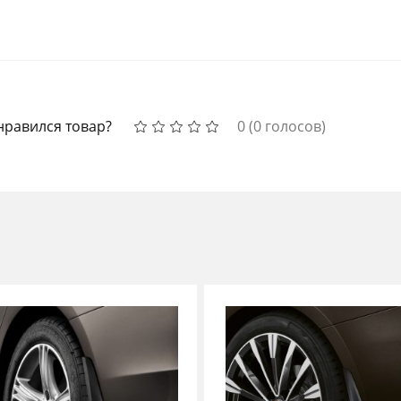
нравился товар?
0
(
0
голосов)