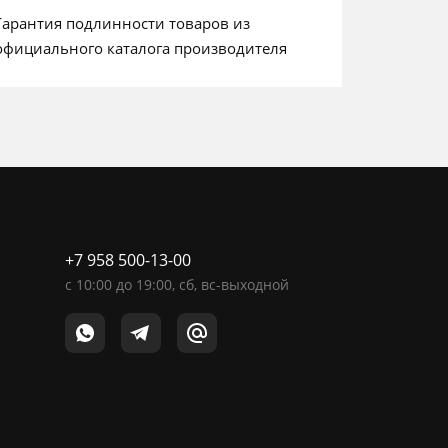
Гарантия подлинности товаров из
официального каталога производителя
+7 958 500-13-00
c
10:00
до
19:00
, сб, вс-выходной