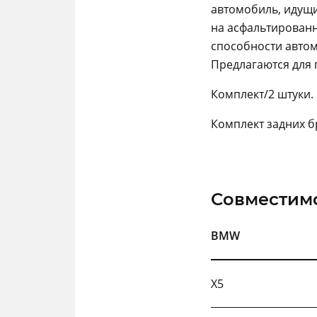
автомобиль, идущ
на асфальтирован
способности авто
Предлагаются для 
Комплект/2 штуки.
Комплект задних б
Совместим
BMW
X5