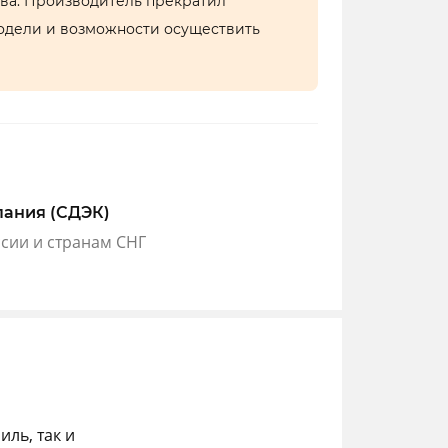
тва. Производитель прекратил
одели и возможности осуществить
пания (СДЭК)
ссии и странам СНГ
ль, так и