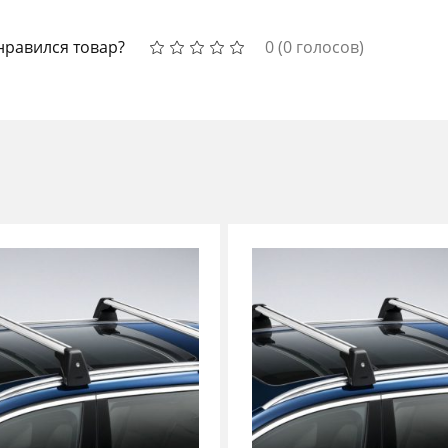
нравился товар?
0
(
0
голосов)