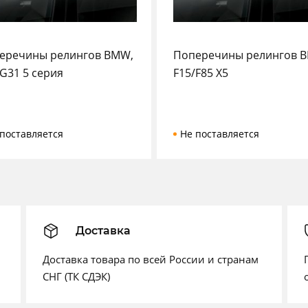
еречины релингов BMW,
Поперечины релингов 
/G31 5 серия
F15/F85 X5
поставляется
Не поставляется
Доставка
Доставка товара по всей России и странам
СНГ (ТК СДЭК)