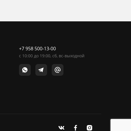
+7 958 500-13-00
c
10:00
до
19:00
, сб, вс-выходной