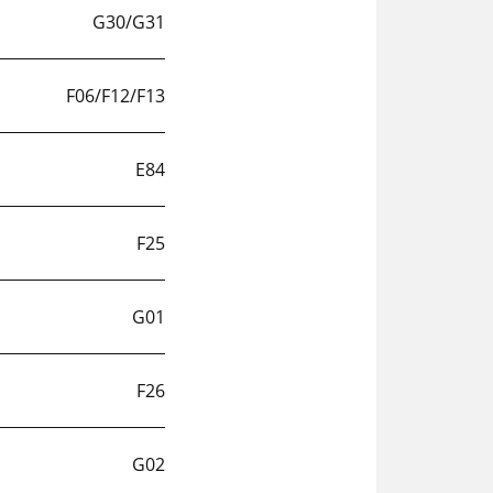
G30/G31
F06/F12/F13
E84
F25
G01
F26
G02