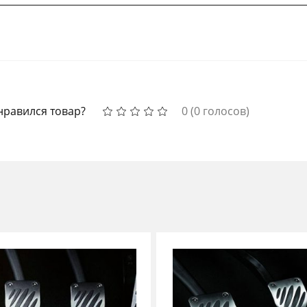
нравился товар?
0
(
0
голосов)