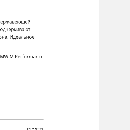
 нержавеющей
подчеркивают
она. Идеальное
 BMW M Performance
F20/F21