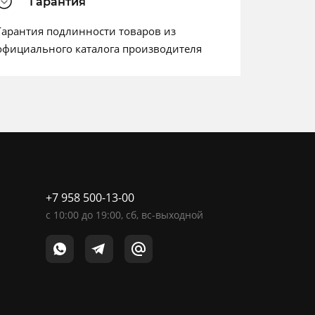
Гарантия
Гарантия подлинности товаров из
официального каталога производителя
+7 958 500-13-00
c
10:00
до
19:00
, сб, вс-выходной