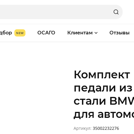
дбор
ОСАГО
Клиентам
Отзывы
Комплект 
педали и
стали BMW
для авто
Артикул:
35002232276