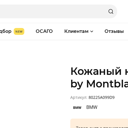
дбор
ОСАГО
Клиентам
Отзывы
Кожаный 
by Montbla
Артикул:
80225A099D9
BMW