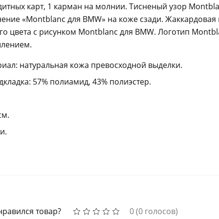
дитных карт, 1 карман на молнии. Тисненый узор Montbl
нение «Montblanc для BMW» на коже сзади. Жаккардовая
го цвета с рисунком Montblanc для BMW. Логотип Montbl
лением.
иал: натуральная кожа превосходной выделки.
кладка: 57% полиамид, 43% полиэстер.
см.
и.
нравился товар?
0
(
0
голосов)