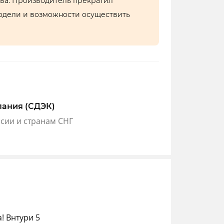
тва. Производитель прекратил
одели и возможности осуществить
пания (СДЭК)
ссии и странам СНГ
! Внтури 5