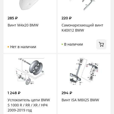
285
₽
220
₽
Винт М4х20 BMW
Самонарезающий винт
K40X12 BMW
В наличии
Нет в наличии
1 248
₽
294
₽
Успокоитель цепи BMW
Винт ISA M8X25 BMW
S 1000 R / RR / XR / HP4
2009-2019 год