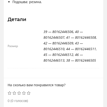
Подошва: резина.
Детали
39 — 80162446506, 40 —
80162446507, 41 — 80162446508,
42 — 80162446509, 43 —
Размер
80162446510, 44 — 80162446511,
45 — 80162446512, 46 —
80162446513, 38 — 80162446505
На сколько вам понравился товар?
0
(
0
голосов)