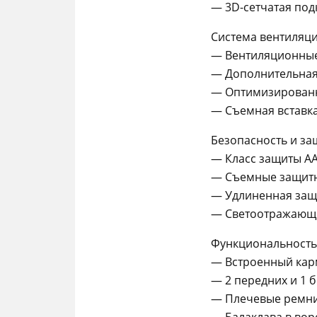
— 3D-сетчатая под
Система вентиляц
— Вентиляционные 
— Дополнительная 
— Оптимизированн
— Съемная вставка
Безопасность и за
— Класс защиты AA
— Съемные защитны
— Удлиненная защи
— Светоотражающи
Функциональность
— Встроенный карм
— 2 передних и 1 
— Плечевые ремни