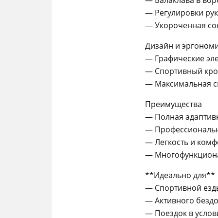
— Балаклава в вор
— Регулировки рук
— Укороченная со
Дизайн и эргоном
— Графические эле
— Спортивный кро
— Максимальная с
Преимущества
— Полная адаптив
— Профессиональн
— Легкость и комф
— Многофункциона
**Идеально для**
— Спортивной езды
— Активного безд
— Поездок в усло