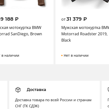
49 188
₽
31 379
₽
от
ская мотокуртка BMW
Мужская мотокуртка BM
orrad SanDiego, Brown
Motorrad Roadster 2019,
Black
т в наличии
Нет в наличии
Доставка
Доставка товара по всей России и странам
СНГ (ТК СДЭК)