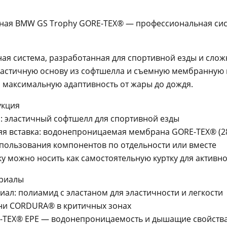
ная BMW GS Trophy GORE-TEX® — профессиональная сис
ая система, разработанная для спортивной езды и слож
ластичную основу из софтшелла и съемную мембранную 
 максимальную адаптивность от жары до дождя.
укция
: эластичный софтшелл для спортивной езды
я вставка: водонепроницаемая мембрана GORE-TEX® (28
пользования компонентов по отдельности или вместе
 можно носить как самостоятельную куртку для активно
ериалы
ал: полиамид с эластаном для эластичности и легкости
ани CORDURA® в критичных зонах
TEX® EPE — водонепроницаемость и дышащие свойств