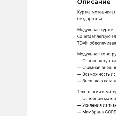
Описание
Куртка мотоциклет
бездорожья
Модульная курточн
Сочетает легкую э
TEX®, обеспечивая
Модульная констр
— Основная куртка
— Съемная внешня
— Возможность ис
— Внешнюю вставку
Технологии и мат
— Основной матери
— Усиления из тк
— Мембрана GORE-