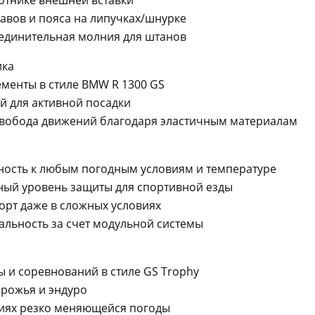
отнике внешней вставки
авов и пояса на липучках/шнурке
единительная молния для штанов
ика
менты в стиле BMW R 1300 GS
й для активной посадки
вобода движений благодаря эластичным материалам
ность к любым погодным условиям и температуре
ый уровень защиты для спортивной езды
орт даже в сложных условиях
льность за счет модульной системы
 и соревнований в стиле GS Trophy
орожья и эндуро
виях резко меняющейся погоды