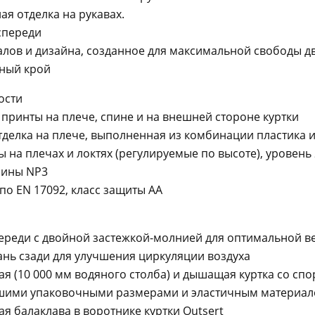
ая отделка на рукавах.
 спереди
лов и дизайна, созданное для максимальной свободы д
ный крой
ости
ринты на плече, спине и на внешней стороне куртки
делка на плече, выполненная из комбинации пластика и
 на плечах и локтях (регулируемые по высоте), уровень 
пины NP3
о EN 17092, класс защиты AA
переди с двойной застежкой-молнией для оптимальной в
ань сзади для улучшения циркуляции воздуха
 (10 000 мм водяного столба) и дышащая куртка со сп
шими упаковочными размерами и эластичным материал
 балаклава в воротнике куртки Outsert