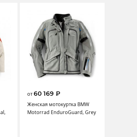
60 169
₽
от
Женская мотокуртка BMW
al,
Motorrad EnduroGuard, Grey