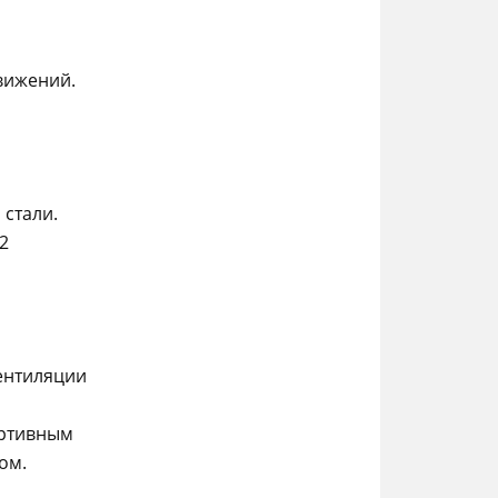
вижений.
 стали.
2
ентиляции
ортивным
ом.