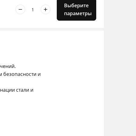
Выберите
Количество
товара
параметры
Брюки
BMW
Motorcycle
Pants
Pace
men
2025
чений.
 безопасности и
инации стали и