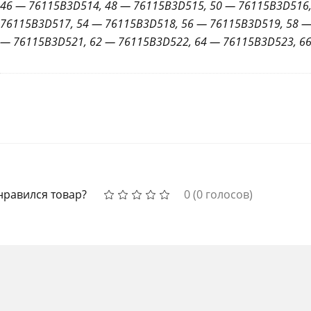
46 — 76115B3D514, 48 — 76115B3D515, 50 — 76115B3D516,
76115B3D517, 54 — 76115B3D518, 56 — 76115B3D519, 58 —
— 76115B3D521, 62 — 76115B3D522, 64 — 76115B3D523, 6
нравился товар?
0
(
0
голосов)