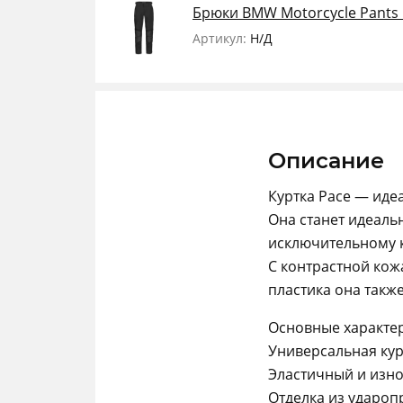
Брюки BMW Motorcycle Pants
Артикул:
Н/Д
Описание
Куртка Pace — иде
Она станет идеал
исключительному 
С контрастной кож
пластика она такж
Основные характер
Универсальная кур
Эластичный и изн
Отделка из удароп