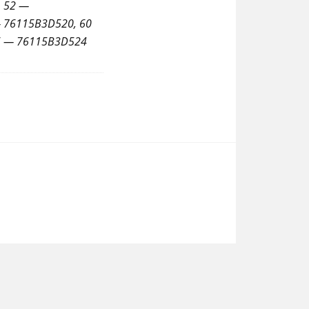
 52 —
 76115B3D520, 60
6 — 76115B3D524