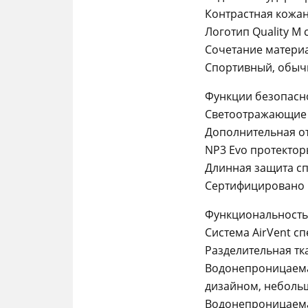
Контрастная кожан
Логотип Quality M
Сочетание материа
Спортивный, обыч
Функции безопасн
Светоотражающие п
Дополнительная от
NP3 Evo протекторы
Длинная защита с
Сертифицировано п
Функциональность
Система AirVent с
Разделительная тк
Водонепроницаемая
дизайном, неболь
Водонепроницаемая