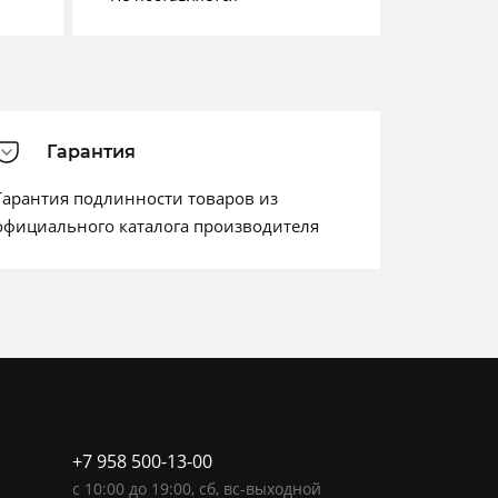
Гарантия
Гарантия подлинности товаров из
официального каталога производителя
+7 958 500-13-00
c
10:00
до
19:00
, сб, вс-выходной