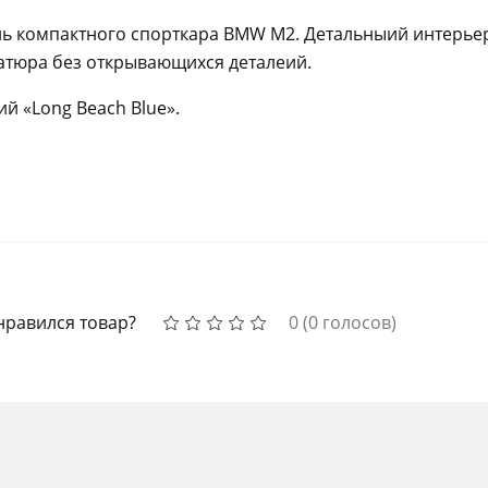
ь компактного спорткара BMW M2. Детальныий интерье
атюра без открывающихся деталеий.
й «Long Beach Blue».
нравился товар?
0
(
0
голосов)