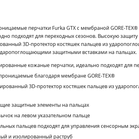
оницаемые перчатки Furka GTX с мембраной GORE-TEX® 
дно подходят для переходных сезонов. Высокую защиту
ованный 3D-протектор костяшек пальцев из ударопогл
ударопоглощающими защитными вставками на пальцах.
ированные кожаные перчатки, идеально подходят для п
епроницаемые благодаря мембране GORE-TEX®
ированный 3D-протектор костяшек пальцев из удароп
ие защитные элементы на пальцах
ычок на левом указательном пальце
ельных пальцев подходят для управления сенсорным эк
ый и изолированный раструб