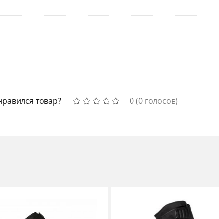
нравился товар?
0
(
0
голосов)