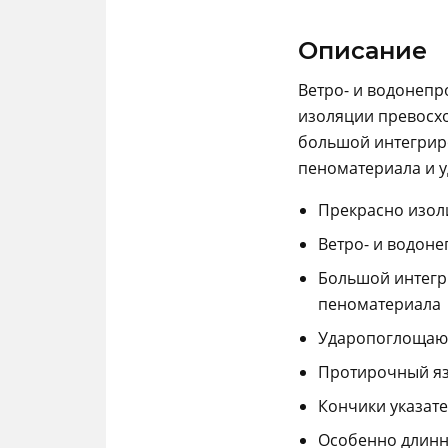
Описание
Ветро- и водонепр
изоляции превосхо
большой интегрир
пеноматериала и 
Прекрасно изол
Ветро- и водон
Большой интегр
пеноматериала
Ударопоглощающ
Протирочный яз
Кончики указат
Особенно длинн