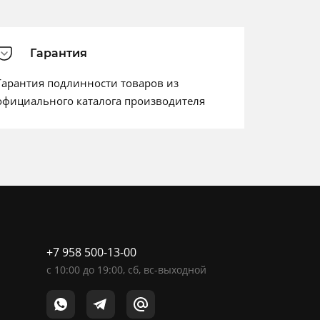
Гарантия
Гарантия подлинности товаров из
официального каталога производителя
+7 958 500-13-00
c
10:00
до
19:00
, сб, вс-выходной