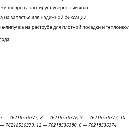
ожи шевро гарантирует уверенный хват
а на запястье для надежной фиксации
а-липучка на раструбе для плотной посадки и теплоизо
года.
7 — 76218536375, 8 — 76218536376, 9 — 76218536377, 10 
— 76218536379, 12 — 76218536380, 6 — 76218536374