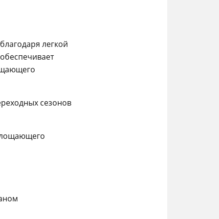
благодаря легкой
 обеспечивает
ощающего
ереходных сезонов
оглощающего
раном