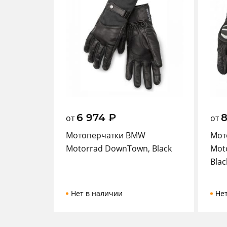
6 974
₽
8
от
от
Мотоперчатки BMW
Мот
Motorrad DownTown, Black
Moto
Blac
Нет в наличии
Не