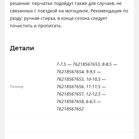
решение: перчатки подойдут также для случаев, не
связанных с поездкой на мотоцикле. Рекомендация по
уходу: ручная стирка, в конце сезона следует
почистить и пропитать.
Детали
7-7,5 — 76218567653, 8-8,5 —
76218567654, 9-9,5 —
76218567655, 10-10,5 —
76218567656, 11-11,5 —
Размер
76218567657, 12-12,5 —
76218567658, 6-6,5 —
76218567652