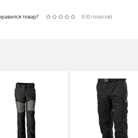
нравился товар?
0
(
0
голосов)