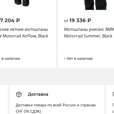
27 204
₽
19 336
₽
от
ские летние мотоштаны
Мотоштаны унисекс BM
Motorrad AirFlow, Black
Motorrad Summer, Black
т в наличии
Нет в наличии
Доставка
Доставка товара по всей России и странам
СНГ (ТК СДЭК)