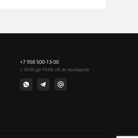
+7 958 500-13-00
c
10:00
до
19:00
, сб, вс-выходной