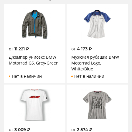
от
от
11 221
₽
4 173
₽
Джемпер унисекс BMW
Мужская рубашка BMW
Motorrad GS, Grey-Green
Motorrad Logo,
White/Blue
Нет в наличии
Нет в наличии
от
от
3 009
₽
2 574
₽