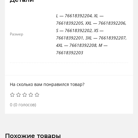
L — 76618392204, XL —
76618392205, XXL — 76618392206,
S — 76618392202, XS —
Размер
76618392201, 3XL — 76618392207,
4XL — 76618392208, M —
76618392203
На сколько вам понравился товар?
0
(
0
голосов)
Похожие товары