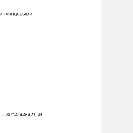
ми глянцевыми
S — 80142446421, M