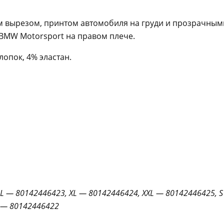
ым вырезом, принтом автомобиля на груди и прозрачны
BMW Motorsport на правом плече.
лопок, 4% эластан.
L — 80142446423, XL — 80142446424, XXL — 80142446425, 
— 80142446422