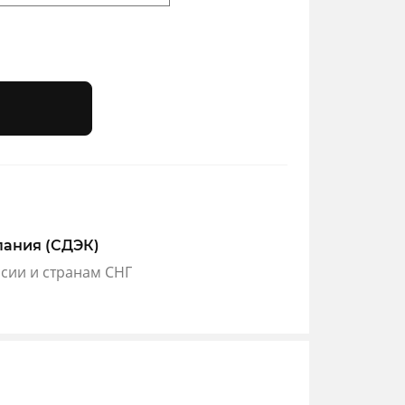
пания (СДЭК)
ссии и странам СНГ