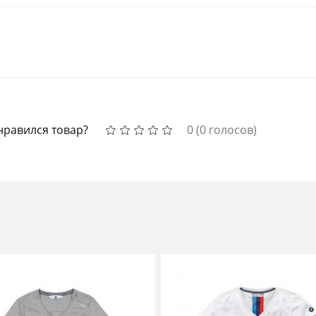
нравился товар?
0
(
0
голосов)