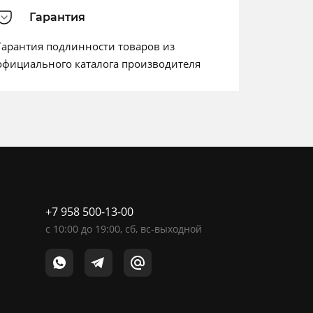
Гарантия
Гарантия подлинности товаров из
официального каталога производителя
+7 958 500-13-00
c
10:00
до
19:00
, сб, вс-выходной