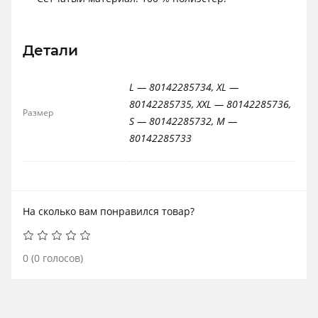
Детали
L — 80142285734, XL —
80142285735, XXL — 80142285736,
Размер
S — 80142285732, M —
80142285733
На сколько вам понравился товар?
0
(
0
голосов)