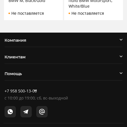
BMW M, Black/Gold
поло BMW Motorsport,
White/Blue
Не поставляется
Не поставляется
Компания
Клиентам
Помощь
+7 958 500-13-00
c
10:00
до
19:00
, сб, вс-выходной