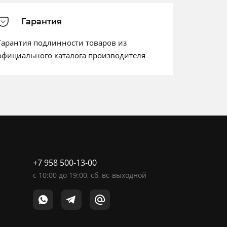
Гарантия
Гарантия подлинности товаров из
официального каталога производителя
+7 958 500-13-00
c
10:00
до
19:00
, сб, вс-выходной