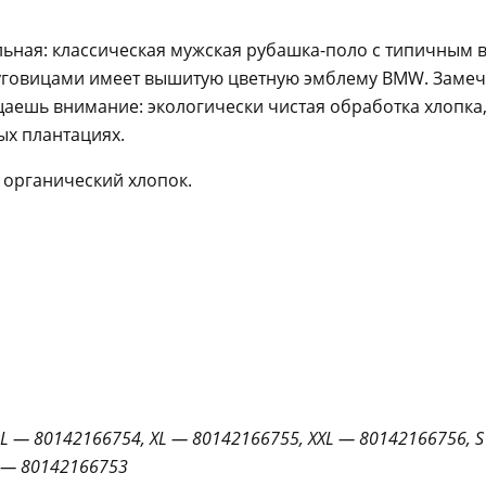
ьная: классическая мужская рубашка-поло с типичным 
уговицами имеет вышитую цветную эмблему BMW. Замеча
щаешь внимание: экологически чистая обработка хлопка
ых плантациях.
 органический хлопок.
L — 80142166754, XL — 80142166755, XXL — 80142166756, 
— 80142166753