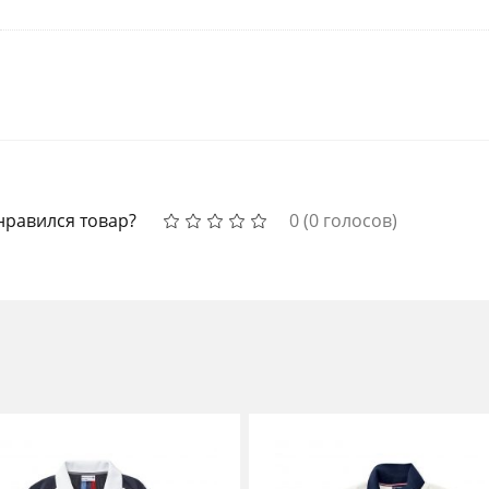
нравился товар?
0
(
0
голосов)