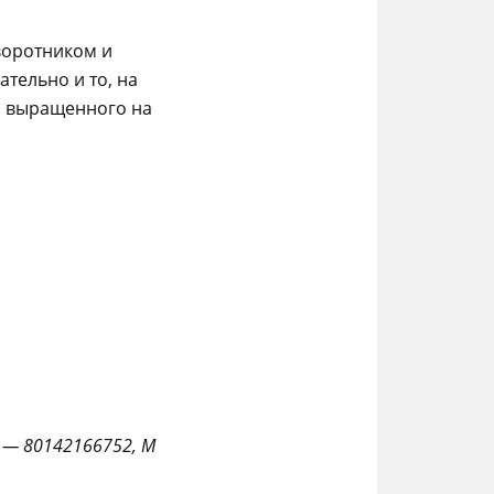
воротником и
тельно и то, на
, выращенного на
S — 80142166752, M