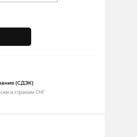
пания (СДЭК)
ссии и странам СНГ