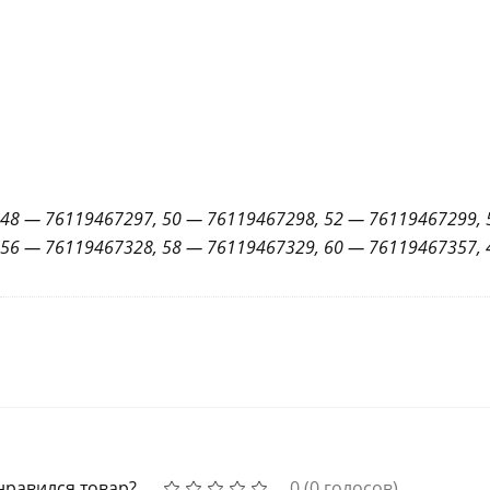
48 — 76119467297, 50 — 76119467298, 52 — 76119467299, 
56 — 76119467328, 58 — 76119467329, 60 — 76119467357,
нравился товар?
0
(
0
голосов)