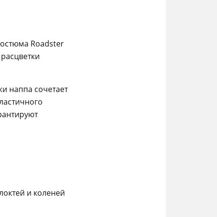
костюма Roadster
 расцветки
жи наппа сочетает
эластичного
арантируют
локтей и коленей