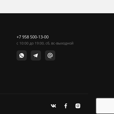
+7 958 500-13-00
c
10:00
до
19:00
, сб, вс-выходной