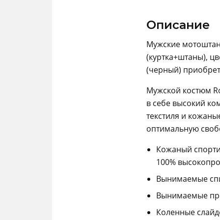
Описание
Мужские мотоштаны
(куртка+штаны), ц
(черный) приобрет
Мужской костюм Ro
в себе высокий ко
текстиля и кожаны
оптимальную своб
Кожаный спорти
100% высокопроч
Вынимаемые спи
Вынимаемые прот
Коленные слайд