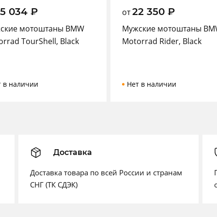
25 034
₽
22 350
₽
от
ские мотоштаны BMW
Мужские мотоштаны B
rrad TourShell, Black
Motorrad Rider, Black
т в наличии
Нет в наличии
Доставка
Доставка товара по всей России и странам
СНГ (ТК СДЭК)