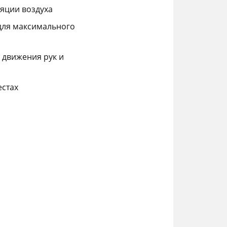
ляции воздуха
 для максимального
 движения рук и
естах