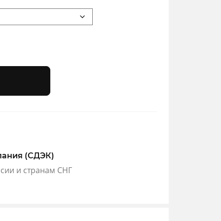
пания (СДЭК)
ссии и странам СНГ