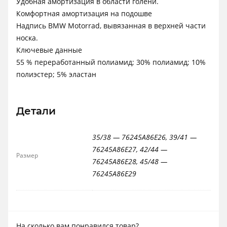
Удобная амортизация в области голени.
Комфортная амортизация на подошве
Надпись ВМW Моtоrrаd, вывязанная в верхней части
носка.
Ключевые данные
55 % переработанный полиамид; 30% полиамид; 10%
полиэстер; 5% эластан
Детали
35/38 — 76245A86E26, 39/41 —
76245A86E27, 42/44 —
Размер
76245A86E28, 45/48 —
76245A86E29
На сколько вам понравился товар?