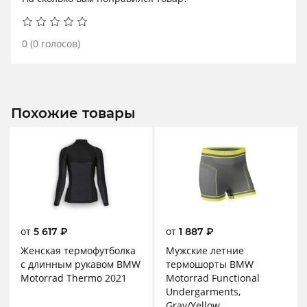
0
(
0
голосов)
Похожие товары
от
от
5 617
₽
1 887
₽
Женская термофутболка
Мужские летние
с длинным рукавом BMW
термошорты BMW
Motorrad Thermo 2021
Motorrad Functional
Undergarments,
Gray/Yellow