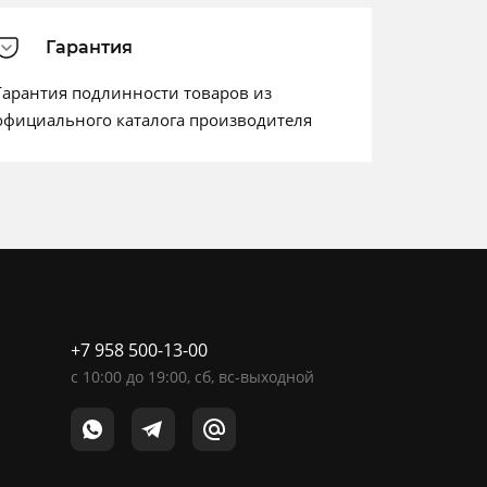
Гарантия
Гарантия подлинности товаров из
официального каталога производителя
+7 958 500-13-00
c
10:00
до
19:00
, сб, вс-выходной