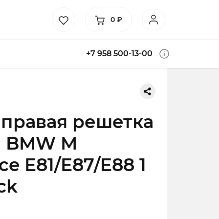
0
₽
+7 958 500-13-00
правая решетка
а BMW M
e E81/E87/E88 1
ck