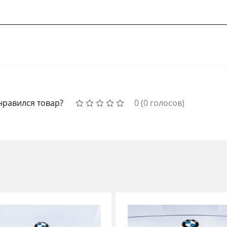
нравился товар?
0
(
0
голосов)