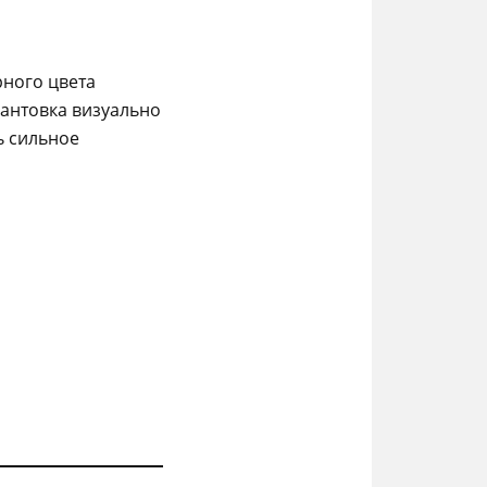
рного цвета
антовка визуально
ь сильное