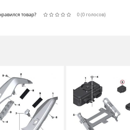
нравился товар?
0
(
0
голосов)