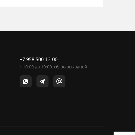
+7 958 500-13-00
c
10:00
до
19:00
, сб, вс-выходной