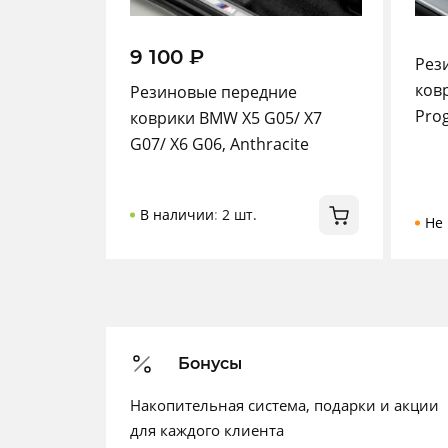
9 100
₽
Рез
ков
Резиновые передние
Prog
коврики BMW X5 G05/ X7
G07/ X6 G06, Anthracite
В наличии
:
2 шт.
Не 
Бонусы
Накопительная система, подарки и акции
для каждого клиента