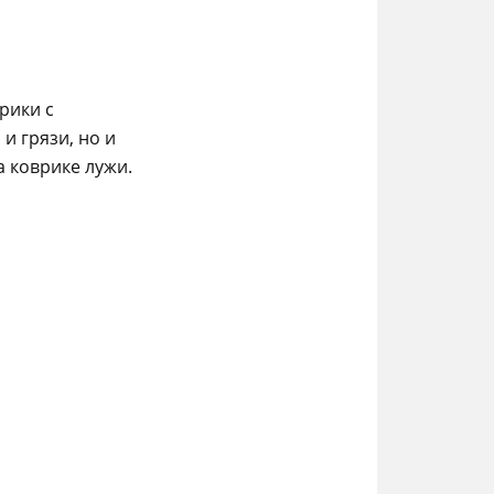
рики с
и грязи, но и
 коврике лужи.