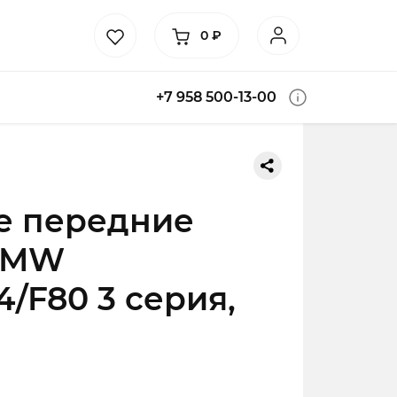
0
₽
+7 958 500-13-00
е передние
BMW
4/F80 3 серия,