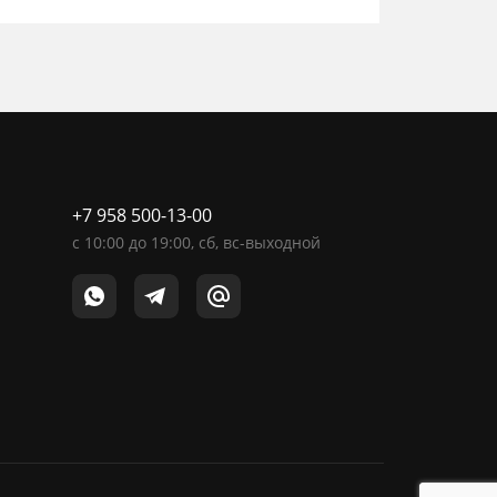
+7 958 500-13-00
c
10:00
до
19:00
, сб, вс-выходной