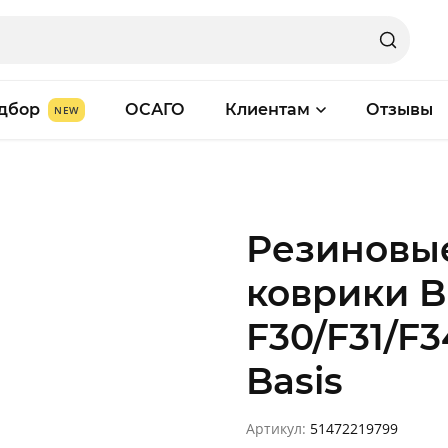
дбор
ОСАГО
Клиентам
Отзывы
Резиновы
коврики 
F30/F31/F3
Basis
Артикул:
51472219799