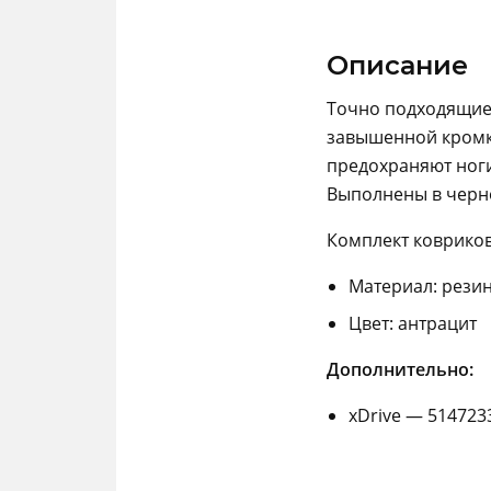
Описание
Точно подходящие
завышенной кромко
предохраняют ноги
Выполнены в черно
Комплект ковриков
Материал: рези
Цвет: антрацит
Дополнительно:
xDrive —
514723