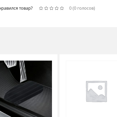
нравился товар?
0
(
0
голосов)