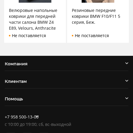
Велюровые напольные
Резиновые передние
коврики для передней
коврики BMW F10/F11 5
части салона BMW Z4
серия, Беж.
E89, Velours, Anthracite
Не поставляется
Не поставляется
Компания
Клиентам
Помощь
+7 958 500-13-00
c
10:00
до
19:00
, сб, вс-выходной