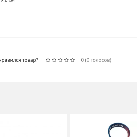
нравился товар?
0
(
0
голосов)