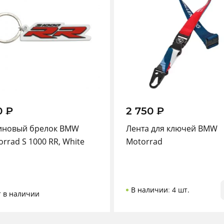
0
₽
2 750
₽
иновый брелок BMW
Лента для ключей BMW
rrad S 1000 RR, White
Motorrad
В наличии
:
4 шт.
т в наличии