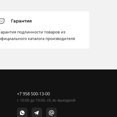
Гарантия
Гарантия подлинности товаров из
официального каталога производителя
+7 958 500-13-00
c
10:00
до
19:00
, сб, вс-выходной