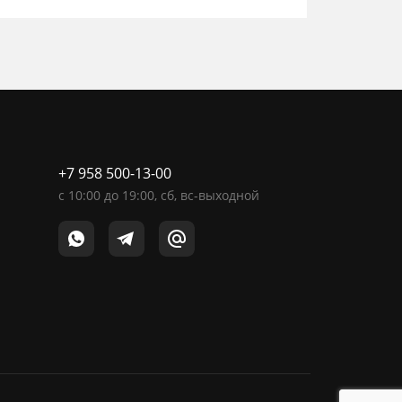
+7 958 500-13-00
c
10:00
до
19:00
, сб, вс-выходной