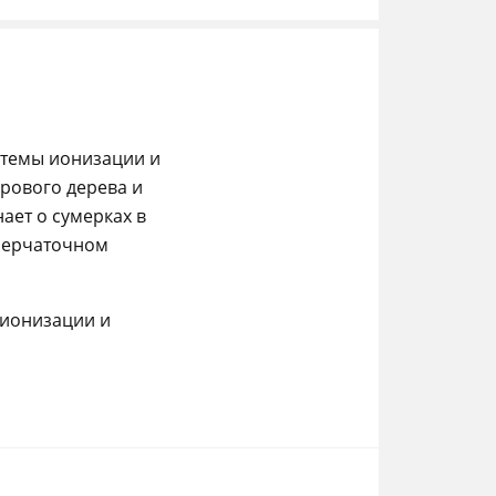
стемы ионизации и
рового дерева и
ает о сумерках в
 перчаточном
 ионизации и