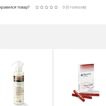
нравился товар?
0
(
0
голосов)