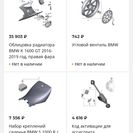
35 903
₽
742
₽
Облицовка радиатора
Угловой вентиль BMW
BMW K 1600 GT 2016-
2019 год, правая фара
Нет в наличии
Нет в наличии
7 556
₽
4 616
₽
Набор креплений
Код активации для
сиденья BMW S 1000 R /
aссистента