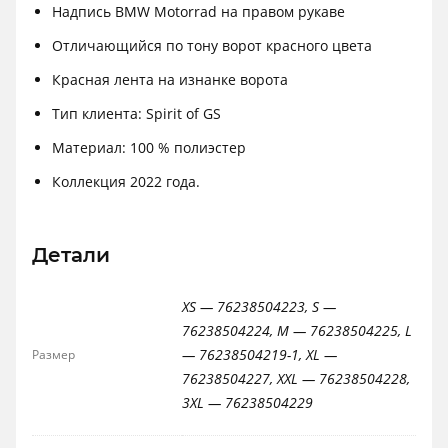
Надпись BMW Motorrad на правом рукаве
Отличающийся по тону ворот красного цвета
Красная лента на изнанке ворота
Тип клиента: Spirit of GS
Материал: 100 % полиэстер
Коллекция 2022 года.
Детали
XS — 76238504223, S —
76238504224, M — 76238504225, L
— 76238504219-1, XL —
Размер
76238504227, XXL — 76238504228,
3XL — 76238504229