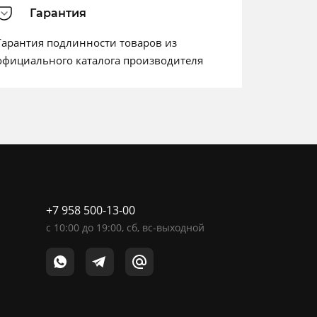
Гарантия
Гарантия подлинности товаров из
официального каталога производителя
+7 958 500-13-00
c
10:00
до
19:00
, сб, вс-выходной