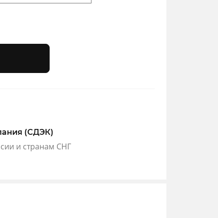
пания (СДЭК)
ссии и странам СНГ