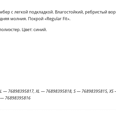
мбер с легкой подкладкой. Влагостойкий, ребристый вор
няя молния. Покрой «Regular Fit».
олиэстер. Цвет: синий.
L — 76898395817, XL — 76898395818, S — 76898395815, XS
— 76898395816