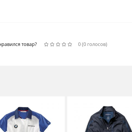
нравился товар?
0
(
0
голосов)