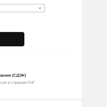
пания (СДЭК)
ссии и странам СНГ