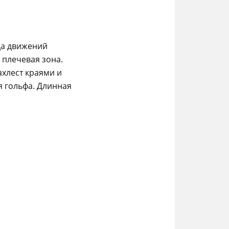
да движений
 плечевая зона.
хлест краями и
я гольфа. Длинная