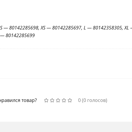
S — 80142285698, XS — 80142285697, L — 80142358305, XL
— 80142285699
нравился товар?
0
(
0
голосов)