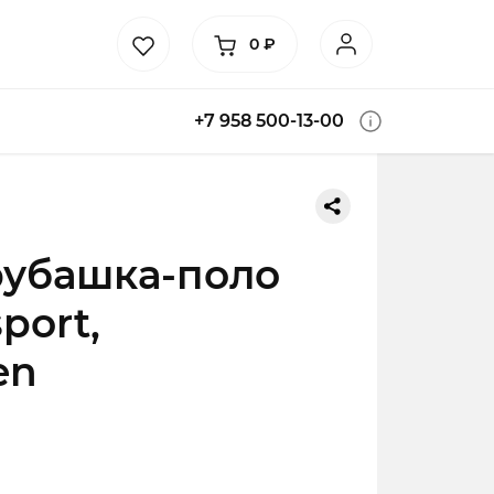
0
₽
+7 958 500-13-00
рубашка-поло
port,
en