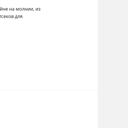
йне на молнии, из
секов для