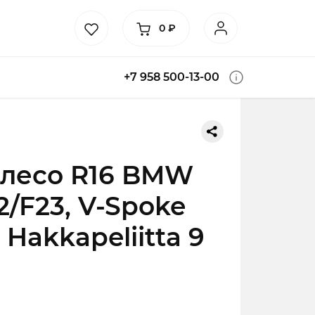
0
₽
+7 958 500-13-00
олесо R16 BMW
2/F23, V-Spoke
 Hakkapeliitta 9