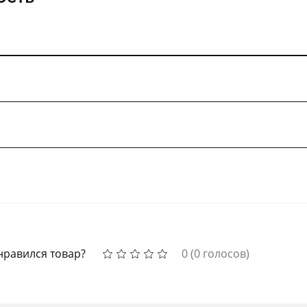
нравился товар?
0
(
0
голосов)