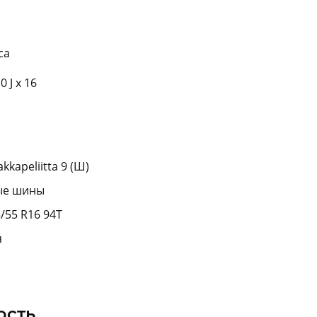
са
 J x 16
kapeliitta 9 (Ш)
ые шины
/55 R16 94T
я
ость