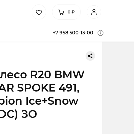
0
₽
+7 958 500-13-00
олесо R20 BMW
TAR SPOKE 491,
orpion Ice+Snow
RDC) ЗО