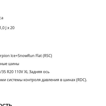
са
0 J x 20
orpion Ice+SnowRun Flat (RSC)
нные шины
/35 R20 110V XL Задняя ось
ами системы контроля давления в шинах (RDC).
ость