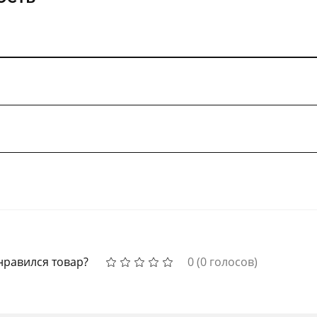
нравился товар?
0
(
0
голосов)