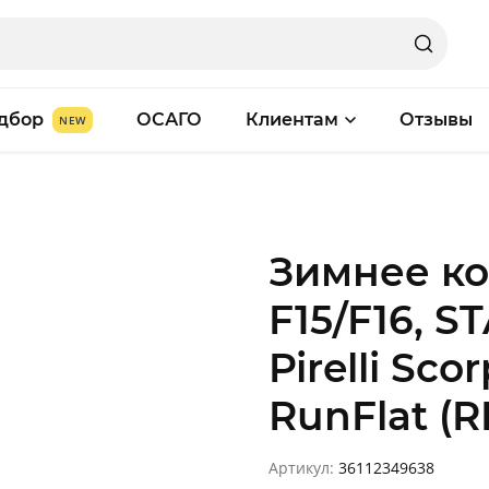
дбор
ОСАГО
Клиентам
Отзывы
Зимнее к
F15/F16, S
Pirelli Sc
RunFlat (
Артикул:
36112349638