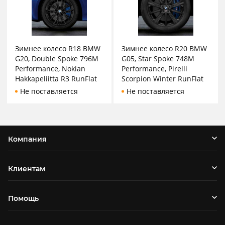
Зимнее колесо R18 BMW
Зимнее колесо R20 BMW
G20, Double Spoke 796M
G05, Star Spoke 748M
Performance, Nokian
Performance, Pirelli
Hakkapeliitta R3 RunFlat
Scorpion Winter RunFlat
Не поставляется
Не поставляется
Компания
Клиентам
Помощь