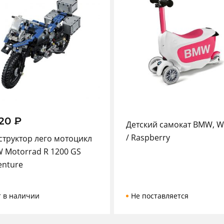
320
₽
Детский самокат BMW, W
/ Raspberry
структор лего мотоцикл
 Motorrad R 1200 GS
enture
т в наличии
Не поставляется