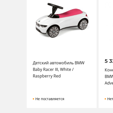
5 
Детский автомобиль BMW
Baby Racer III, White /
Кон
Raspberry Red
BMW
Adv
Не поставляется
Не