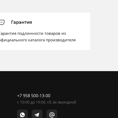
Гарантия
Гарантия подлинности товаров из
официального каталога производителя
+7 958 500-13-00
c
10:00
до
19:00
, сб, вс-выходной