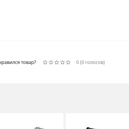
нравился товар?
0
(
0
голосов)