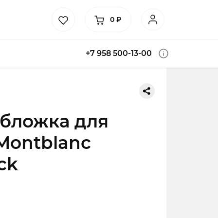
0
₽
+7 958 500-13-00
бложка для
Montblanc
ck