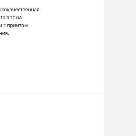
ококачественная
tblanc на
и с принтом
ния.