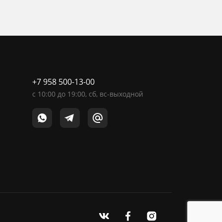
+7 958 500-13-00
c
10:00
до
19:00
, сб, вс-выходной