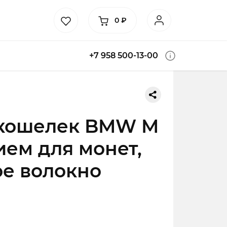
0
₽
+7 958 500-13-00
кошелек BMW M
ием для монет,
е волокно