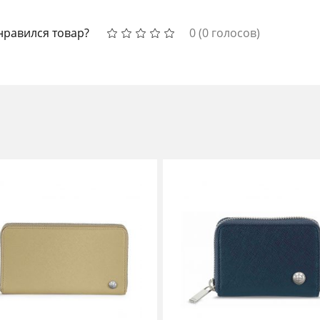
нравился товар?
0
(
0
голосов)