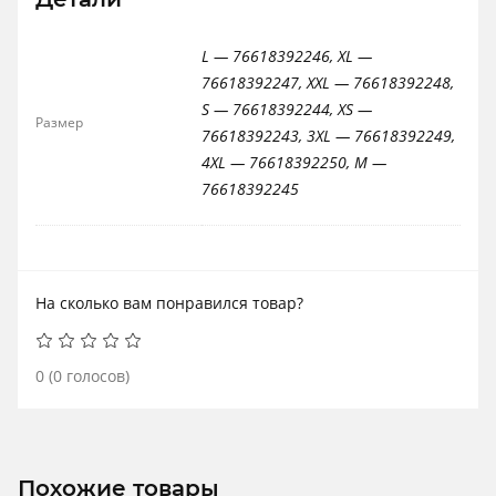
L — 76618392246, XL —
76618392247, XXL — 76618392248,
S — 76618392244, XS —
Размер
76618392243, 3XL — 76618392249,
4XL — 76618392250, M —
76618392245
На сколько вам понравился товар?
0
(
0
голосов)
Похожие товары