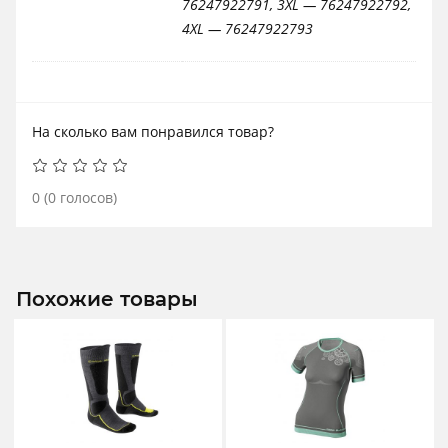
76247922791, 3XL — 76247922792,
4XL — 76247922793
На сколько вам понравился товар?
0
(
0
голосов)
Похожие товары