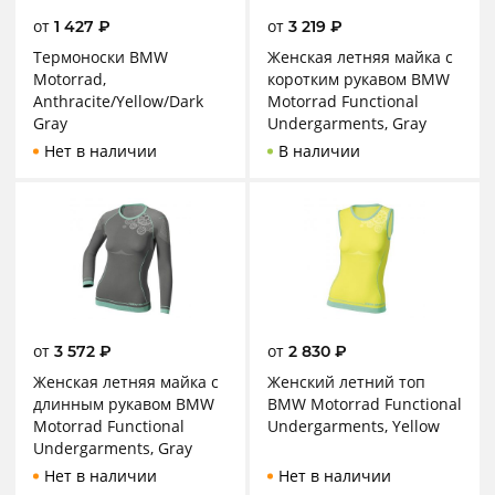
от
от
1 427
₽
3 219
₽
Термоноски BMW
Женская летняя майка с
Motorrad,
коротким рукавом BMW
Anthracite/Yellow/Dark
Motorrad Functional
Gray
Undergarments, Gray
Нет в наличии
В наличии
от
от
3 572
₽
2 830
₽
Женская летняя майка с
Женский летний топ
длинным рукавом BMW
BMW Motorrad Functional
Motorrad Functional
Undergarments, Yellow
Undergarments, Gray
Нет в наличии
Нет в наличии