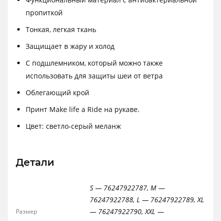
пропиткой
Тонкая, легкая ткань
Защищает в жару и холод
С подшлемником, который можно также
использовать для защиты шеи от ветра
Облегающий крой
Принт Make life a Ride на рукаве.
Цвет: светло-серый меланж
Детали
S — 76247922787, M —
76247922788, L — 76247922789, XL
— 76247922790, XXL —
Размер