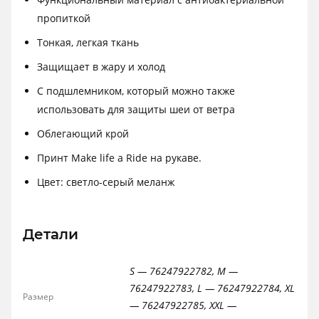
пропиткой
Тонкая, легкая ткань
Защищает в жару и холод
С подшлемником, который можно также
использовать для защиты шеи от ветра
Облегающий крой
Принт Make life a Ride на рукаве.
Цвет: светло-серый меланж
Детали
S — 76247922782, M —
76247922783, L — 76247922784, XL
Размер
— 76247922785, XXL —