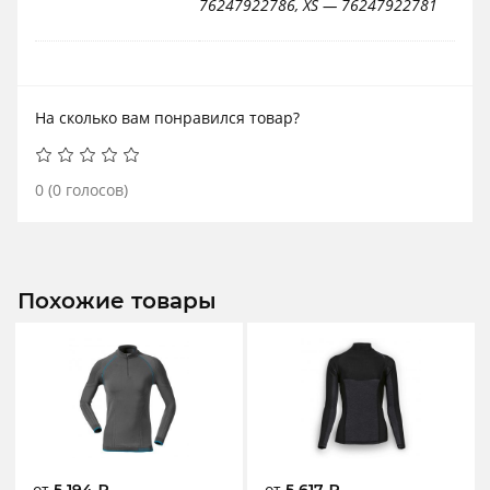
76247922786, XS — 76247922781
На сколько вам понравился товар?
0
(
0
голосов)
Похожие товары
от
от