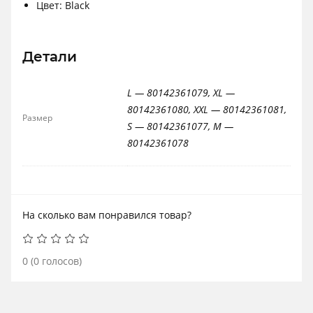
Цвет: Black
Детали
L — 80142361079, XL —
80142361080, XXL — 80142361081,
Размер
S — 80142361077, M —
80142361078
На сколько вам понравился товар?
0
(
0
голосов)