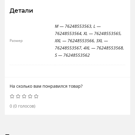
Детали
M — 76248553563, L —
76248553564, XL — 76248553565,
XXL — 76248553566, 3XL —
Размер
76248553567, 4XL — 76248553568,
S — 76248553562
На сколько вам понравился товар?
0
(
0
голосов)