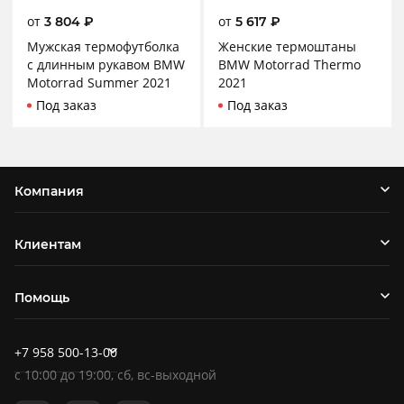
от
от
3 804
₽
5 617
₽
Мужская термофутболка
Женские термоштаны
с длинным рукавом BMW
BMW Motorrad Thermo
Motorrad Summer 2021
2021
Под заказ
Под заказ
Компания
Клиентам
Помощь
+7 958 500-13-00
c
10:00
до
19:00
, сб, вс-выходной