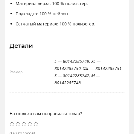
Материал верха: 100 % полиэстер.
Подкладка: 100 % нейлон.
Сетчатый материал: 100 % полиэстер.
Детали
L — 80142285749, XL —
80142285750, XXL — 80142285751,
Размер
S — 80142285747, M —
80142285748
На сколько вам понравился товар?
0
(
0
голосов)