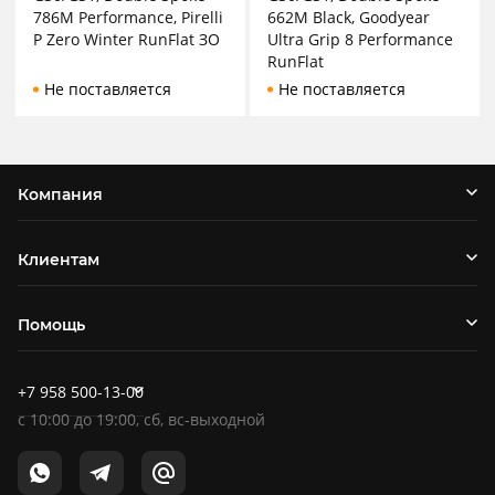
786M Performance, Pirelli
662M Black, Goodyear
P Zero Winter RunFlat ЗО
Ultra Grip 8 Performance
RunFlat
Не поставляется
Не поставляется
Компания
Клиентам
Помощь
+7 958 500-13-00
c
10:00
до
19:00
, сб, вс-выходной