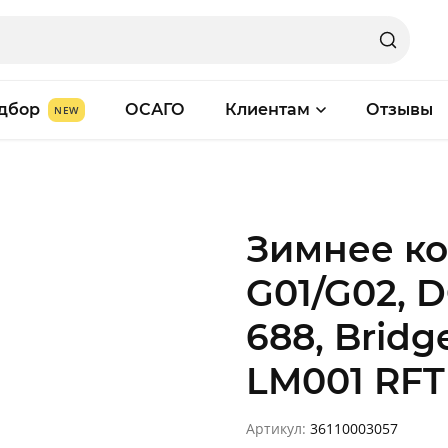
дбор
ОСАГО
Клиентам
Отзывы
Зимнее к
G01/G02, 
688, Bridg
LM001 RFT
Артикул:
36110003057