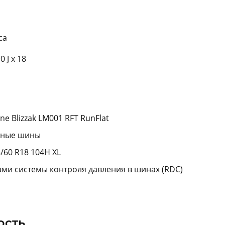
са
 J x 18
e Blizzak LM001 RFT RunFlat
нные шины
/60 R18 104H XL
ами системы контроля давления в шинах (RDC)
ость