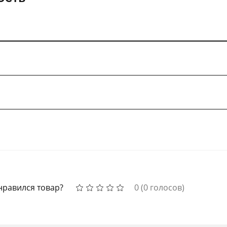
нравился товар?
0
(
0
голосов)