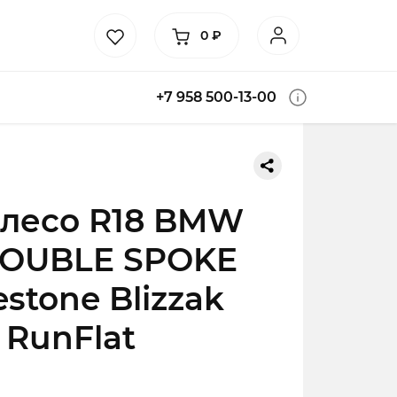
0
₽
+7 958 500-13-00
олесо R18 BMW
DOUBLE SPOKE
estone Blizzak
 RunFlat